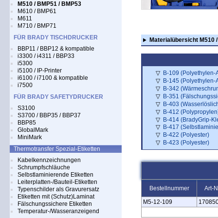
M510 / BMP51 / BMP53
M610 / BMP61
M611
M710 / BMP71
FÜR BRADY TISCHDRUCKER
Materialübersicht M510
BBP11 / BBP12 & kompatible
i3300 / i4311 / BBP33
i5300
i5100 / IP-Printer
B-109 (Polyethylen-
i6100 / i7100 & kompatible
B-145 (Polyethylen-
i7500
B-342 (Wärmeschrum
B-351 (Fälschungssi
FÜR BRADY SAFETYDRUCKER
B-403 (Wasserlöslic
S3100
B-412 (Polypropylen
S3700 / BBP35 / BBP37
B-414 (BradyGrip-Kl
BBP85
B-417 (Selbstlaminie
GlobalMark
B-422 (Polyester)
MiniMark
B-423 (Polyester)
Thermotransfer Spezial-Etiketten
Kabelkennzeichnungen
Schrumpfschläuche
Selbstlaminierende Etiketten
Leiterplatten-/Bauteil-Etiketten
Bestellnummer
Art-N
Typenschilder als Gravurersatz
Etiketten mit (Schutz)Laminat
M5‑12‑109
17085
Fälschungssichere Etiketten
Temperatur-/Wasseranzeigend