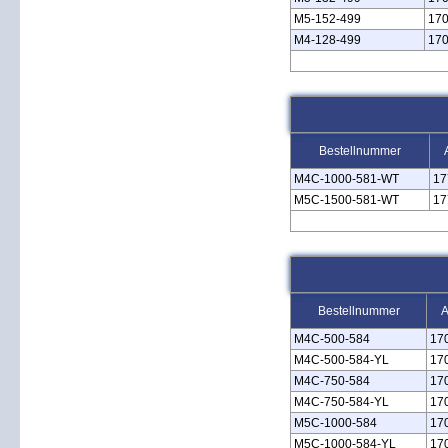
M5‑152‑499
17
M4‑128‑499
17
Bestellnummer
M4C‑1000‑581‑WT
17
M5C‑1500‑581‑WT
17
Bestellnummer
A
M4C‑500‑584
17
M4C‑500‑584‑YL
17
M4C‑750‑584
17
M4C‑750‑584‑YL
17
M5C‑1000‑584
17
M5C‑1000‑584‑YL
17