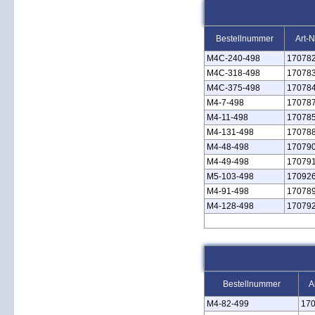
Bestellnummer
Art-N
M4C‑240‑498
17078
M4C‑318‑498
17078
M4C‑375‑498
17078
M4‑7‑498
17078
M4‑11‑498
17078
M4‑131‑498
17078
M4‑48‑498
17079
M4‑49‑498
17079
M5‑103‑498
17092
M4‑91‑498
17078
M4‑128‑498
17079
Bestellnummer
A
M4‑82‑499
17