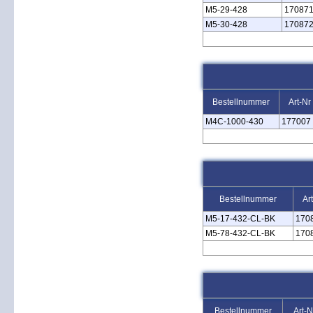
M5‑29‑428
17087
M5‑30‑428
17087
Bestellnummer
Art-Nr
M4C‑1000‑430
177007
Bestellnummer
Ar
M5‑17‑432‑CL‑BK
170
M5‑78‑432‑CL‑BK
170
Bestellnummer
Art-N