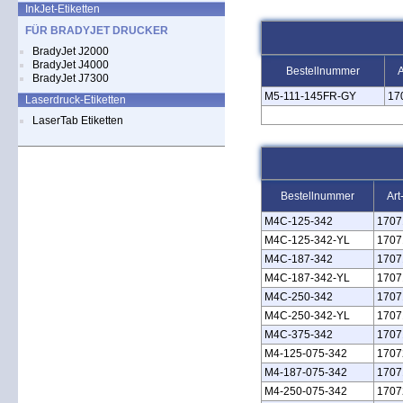
InkJet-Etiketten
FÜR BRADYJET DRUCKER
BradyJet J2000
BradyJet J4000
Bestellnummer
A
BradyJet J7300
M5‑111‑145FR‑GY
17
Laserdruck-Etiketten
LaserTab Etiketten
Bestellnummer
Art
M4C‑125‑342
1707
M4C‑125‑342‑YL
1707
M4C‑187‑342
1707
M4C‑187‑342‑YL
1707
M4C‑250‑342
1707
M4C‑250‑342‑YL
1707
M4C‑375‑342
1707
M4‑125‑075‑342
1707
M4‑187‑075‑342
1707
M4‑250‑075‑342
1707