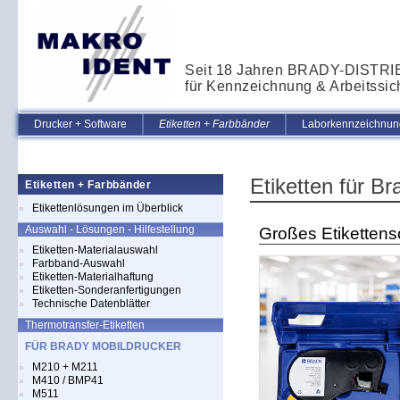
Seit 18 Jahren BRADY-DISTR
für Kennzeichnung & Arbeitssic
Drucker + Software
Etiketten + Farbbänder
Laborkennzeichnung
Etiketten für 
Etiketten + Farbbänder
Etikettenlösungen im Überblick
Auswahl - Lösungen - Hilfestellung
Großes Etikettenso
Etiketten-Materialauswahl
Farbband-Auswahl
Etiketten-Materialhaftung
Etiketten-Sonderanfertigungen
Technische Datenblätter
Thermotransfer-Etiketten
FÜR BRADY MOBILDRUCKER
M210 + M211
M410 / BMP41
M511