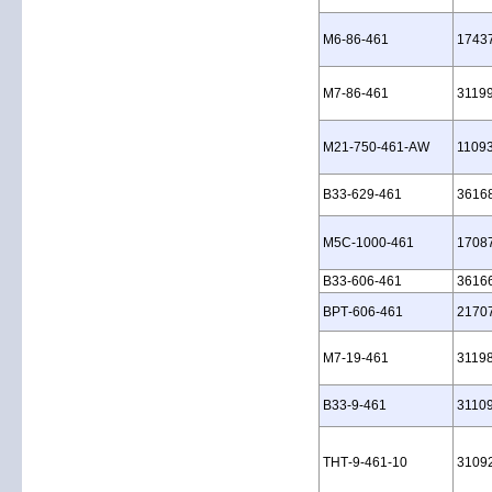
M6‑86‑461
1743
M7‑86‑461
3119
M21‑750‑461‑AW
1109
B33‑629‑461
3616
M5C‑1000‑461
1708
B33‑606‑461
3616
BPT‑606‑461
2170
M7‑19‑461
3119
B33‑9‑461
3110
THT‑9‑461‑10
3109