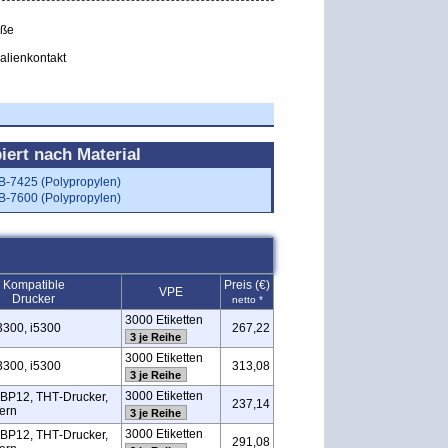
C
äße
alienkontakt
piert nach Material
B-7425 (Polypropylen)
B-7600 (Polypropylen)
Kompatible
Preis (€)
VPE
Drucker
netto *
3000 Etiketten
3300, i5300
267,22
3 je Reihe
3000 Etiketten
3300, i5300
313,08
3 je Reihe
3000 Etiketten
BP12, THT‑Drucker,
237,14
ern
3 je Reihe
3000 Etiketten
BP12, THT‑Drucker,
291,08