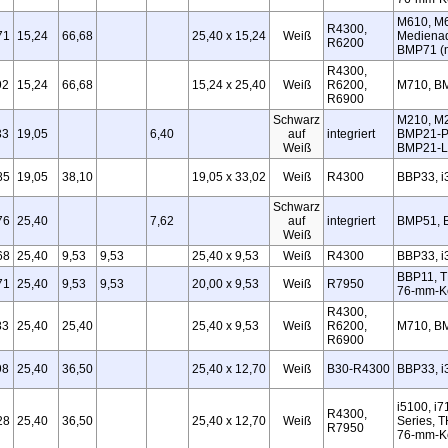
M610, M6
R4300,
71
15,24
66,68
25,40 x 15,24
Weiß
Medienad
R6200
BMP71 (m
R4300,
92
15,24
66,68
15,24 x 25,40
Weiß
R6200,
M710, B
R6900
Schwarz
M210, M
33
19,05
6,40
auf
integriert
BMP21‑P
Weiß
BMP21‑L
85
19,05
38,10
19,05 x 33,02
Weiß
R4300
BBP33, i
Schwarz
76
25,40
7,62
auf
integriert
BMP51, 
Weiß
68
25,40
9,53
9,53
25,40 x 9,53
Weiß
R4300
BBP33, i
BBP11, T
71
25,40
9,53
9,53
20,00 x 9,53
Weiß
R7950
76‑mm‑K
R4300,
83
25,40
25,40
25,40 x 9,53
Weiß
R6200,
M710, B
R6900
98
25,40
36,50
25,40 x 12,70
Weiß
B30‑R4300
BBP33, i
i5100, i7
R4300,
28
25,40
36,50
25,40 x 12,70
Weiß
Series, T
R7950
76‑mm‑Ke