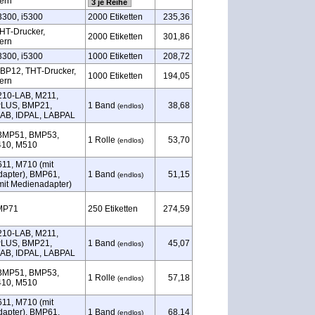
ern
3 je Reihe
3300, i5300
2000 Etiketten
235,36
HT‑Drucker,
2000 Etiketten
301,86
ern
3300, i5300
1000 Etiketten
208,72
BP12, THT‑Drucker,
1000 Etiketten
194,05
ern
210‑LAB, M211,
LUS, BMP21,
1 Band
38,68
(endlos)
AB, IDPAL, LABPAL
BMP51, BMP53,
1 Rolle
53,70
(endlos)
410, M510
11, M710 (mit
apter), BMP61,
1 Band
51,15
(endlos)
it Medienadapter)
MP71
250 Etiketten
274,59
210‑LAB, M211,
LUS, BMP21,
1 Band
45,07
(endlos)
AB, IDPAL, LABPAL
BMP51, BMP53,
1 Rolle
57,18
(endlos)
410, M510
11, M710 (mit
apter), BMP61,
1 Band
68,14
(endlos)