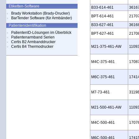
Etiketten-Software
B33‑614‑461
3616
Brady Workstation (Brady-Drucker)
BPT‑614‑461
2170
BarTender Software (für Armbänder)
B33‑627‑461
3616
Patientenidentifikation
PatientenID-Lösungen im Überblick
BPT‑627‑461
2170
Patientenarmband Serien
Certis B2 Armbanddrucker
Certis B4 Thermodrucker
M21‑375‑461‑AW
1109
M4C‑375‑461
1708
M6C‑375‑461
1741
M7‑73‑461
3119
M21‑500‑461‑AW
1109
M4C‑500‑461
1707
M6C‑500‑461
1741