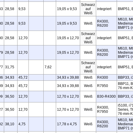
Schwarz
83
28,58
9,53
19,05 x 9,53
auf
integriert
BMP51, 
Weiß
M610, M6
R4300,
80
28,58
9,53
19,05 x 9,53
Weiß
Medienad
R6200
BMP71 (m
Schwarz
80
28,58
12,70
19,05 x 12,70
auf
integriert
BMP51, 
Weiß
M610, M6
R4300,
79
28,58
12,70
19,05 x 12,70
Weiß
Medienad
R6200
BMP71 (m
Schwarz
77
31,75
7,62
auf
integriert
BMP51, 
Weiß
86
34,93
45,72
34,93 x 39,88
Weiß
R4300
BBP33, i
BBP11, B
89
34,93
45,72
34,93 x 39,88
Weiß
R7950
76‑mm‑K
99
36,50
12,70
12,70 x 12,70
Weiß
B30‑R4300
BBP33, i
i5100, i7
R4300,
27
36,50
12,70
12,70 x 12,70
Weiß
Series, T
R7950
76‑mm‑Ke
M610, M6
R4300,
02
38,10
4,75
17,78 x 4,75
Weiß
Medienad
R6200
BMP71 (m