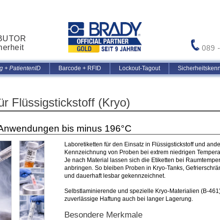
IBUTOR
herheit
089 
 + PatientenID
Barcode + RFID
Lockout-Tagout
Sicherheitsken
ür Flüssigstickstoff (Kryo)
o-Anwendungen bis minus 196°C
Laboretiketten für den Einsatz in Flüssigstickstoff und 
Kennzeichnung von Proben bei extrem niedrigen Temperat
Je nach Material lassen sich die Etiketten bei Raumtemper
anbringen. So bleiben Proben in Kryo-Tanks, Gefrierschrä
und dauerhaft lesbar gekennzeichnet.
Selbstlaminierende und spezielle Kryo-Materialien (B-461
zuverlässige Haftung auch bei langer Lagerung.
Besondere Merkmale