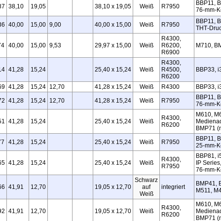
BBP11, B
87
38,10
19,05
38,10 x 19,05
Weiß
R7950
76‑mm‑K
BBP11, B
36
40,00
15,00
9,00
40,00 x 15,00
Weiß
R7950
THT‑Druc
R4300,
74
40,00
15,00
9,53
29,97 x 15,00
Weiß
R6200,
M710, B
R6900
R4300,
14
41,28
15,24
25,40 x 15,24
Weiß
R4500,
BBP33, i
R6200
69
41,28
15,24
12,70
41,28 x 15,24
Weiß
R4300
BBP33, i
BBP11, B
72
41,28
15,24
12,70
41,28 x 15,24
Weiß
R7950
76‑mm‑K
M610, M6
R4300,
51
41,28
15,24
25,40 x 15,24
Weiß
Medienad
R6200
BMP71 (m
BBP11, B
77
41,28
15,24
25,40 x 15,24
Weiß
R7950
25‑mm‑K
BBP81, i
R4300,
65
41,28
15,24
25,40 x 15,24
Weiß
IP Series
R7950
76‑mm‑Ke
Schwarz
BMP41, 
66
41,91
12,70
19,05 x 12,70
auf
integriert
M511, M
Weiß
M610, M6
R4300,
92
41,91
12,70
19,05 x 12,70
Weiß
Medienad
R6200
BMP71 (m