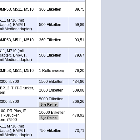
BMP53, M511, M510
360 Etiketten
89,75
11, M710 (mit
apter), BMP61,
500 Etiketten
59,89
it Medienadapter)
BMP53, M511, M510
360 Etiketten
93,51
11, M710 (mit
apter), BMP61,
500 Etiketten
79,67
it Medienadapter)
BMP53, M511, M510
1 Rolle
76,20
(endlos)
3300, i5300
1500 Etiketten
434,86
BP12, THT‑Drucker,
2000 Etiketten
539,08
ern
5000 Etiketten
3300, i5300
266,26
5 je Reihe
100, PR Plus, IP
10000 Etiketten
HT‑Drucker,
478,92
5 je Reihe
rn, i7500
11, M710 (mit
apter), BMP61,
750 Etiketten
73,71
it Medienadapter)