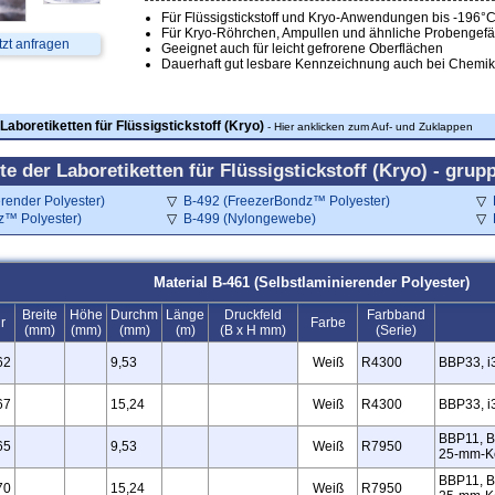
Für Flüssigstickstoff und Kryo-Anwendungen bis -196°
Für Kryo-Röhrchen, Ampullen und ähnliche Probengef
tzt anfragen
Geeignet auch für leicht gefrorene Oberflächen
Dauerhaft gut lesbare Kennzeichnung auch bei Chemik
Laboretiketten für Flüssigstickstoff (Kryo)
- Hier anklicken zum Auf- und Zuklappen
te der Laboretiketten für Flüssigstickstoff (Kryo) - grup
render Polyester)
B-492 (FreezerBondz™ Polyester)
z™ Polyester)
B-499 (Nylongewebe)
Material B-461 (Selbstlaminierender Polyester)
Breite
Höhe
Durchm
Länge
Druckfeld
Farbband
r
Farbe
(mm)
(mm)
(mm)
(m)
(B x H mm)
(Serie)
62
9,53
Weiß
R4300
BBP33, i
67
15,24
Weiß
R4300
BBP33, i
BBP11, B
65
9,53
Weiß
R7950
25‑mm‑K
BBP11, B
70
15,24
Weiß
R7950