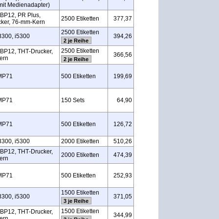
it Medienadapter)
BP12, PR Plus,
2500 Etiketten
377,37
ker, 76‑mm‑Kern
2500 Etiketten
3300, i5300
394,26
2 je Reihe
2500 Etiketten
BP12, THT‑Drucker,
366,56
ern
2 je Reihe
MP71
500 Etiketten
199,69
MP71
150 Sets
64,90
MP71
500 Etiketten
126,72
3300, i5300
2000 Etiketten
510,26
BP12, THT‑Drucker,
2000 Etiketten
474,39
ern
MP71
500 Etiketten
252,93
1500 Etiketten
3300, i5300
371,05
3 je Reihe
1500 Etiketten
BP12, THT‑Drucker,
344,99
ern