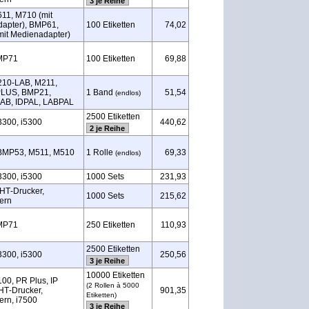
3 je Reihe
11, M710 (mit
apter), BMP61,
100 Etiketten
74,02
it Medienadapter)
MP71
100 Etiketten
69,88
210‑LAB, M211,
LUS, BMP21,
1 Band
51,54
(endlos)
AB, IDPAL, LABPAL
2500 Etiketten
3300, i5300
440,62
2 je Reihe
BMP53, M511, M510
1 Rolle
69,33
(endlos)
3300, i5300
1000 Sets
231,93
HT‑Drucker,
1000 Sets
215,62
ern
MP71
250 Etiketten
110,93
2500 Etiketten
3300, i5300
250,56
3 je Reihe
10000 Etiketten
100, PR Plus, IP
(2 Rollen à 5000
HT‑Drucker,
901,35
Etiketten)
rn, i7500
3 je Reihe