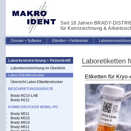
Seit 18 Jahren BRADY-DISTR
für Kennzeichnung & Arbeitssic
Drucker + Software
Etiketten + Farbbänder
Laborkennzeichnung
Laboretiketten f
Laborkennzeichnung + PatientenID
Laborkennzeichnung im Überblick
Labor-Etikettendrucker
Etiketten für Kry
Übersicht Labor-Etikettendrucker
BESCHRIFTUNGSGERÄTE
Brady M210-LAB
Brady M211
KOMBI-DRUCKER MOBIL+PC
Brady M511
Brady M510
Brady M610
Brady M611