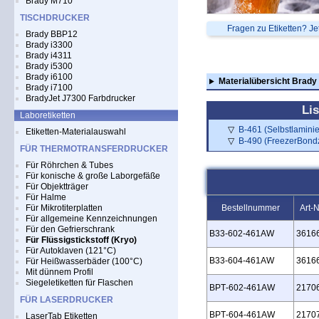
Brady M710
TISCHDRUCKER
Fragen zu Etiketten? Je
Brady BBP12
Brady i3300
Brady i4311
Brady i5300
Brady i6100
Materialübersicht Brady 
Brady i7100
BradyJet J7300 Farbdrucker
Lis
Laboretiketten
B-461 (Selbstlaminie
Etiketten-Materialauswahl
B-490 (FreezerBond
FÜR THERMOTRANSFERDRUCKER
Für Röhrchen & Tubes
Für konische & große Laborgefäße
Für Objektträger
Für Halme
Für Mikrotiterplatten
Bestellnummer
Art-N
Für allgemeine Kennzeichnungen
Für den Gefrierschrank
B33‑602‑461AW
3616
Für Flüssigstickstoff (Kryo)
Für Autoklaven (121°C)
B33‑604‑461AW
3616
Für Heißwasserbäder (100°C)
Mit dünnem Profil
Siegeletiketten für Flaschen
BPT‑602‑461AW
2170
FÜR LASERDRUCKER
BPT‑604‑461AW
2170
LaserTab Etiketten