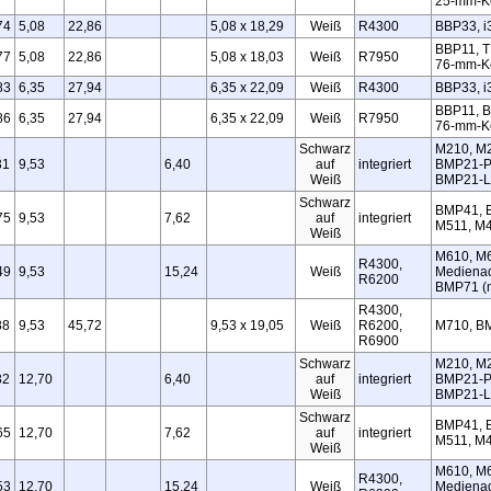
25‑mm‑K
74
5,08
22,86
5,08 x 18,29
Weiß
R4300
BBP33, i
BBP11, T
77
5,08
22,86
5,08 x 18,03
Weiß
R7950
76‑mm‑K
83
6,35
27,94
6,35 x 22,09
Weiß
R4300
BBP33, i
BBP11, B
86
6,35
27,94
6,35 x 22,09
Weiß
R7950
76‑mm‑K
Schwarz
M210, M
31
9,53
6,40
auf
integriert
BMP21‑P
Weiß
BMP21‑L
Schwarz
BMP41, 
75
9,53
7,62
auf
integriert
M511, M
Weiß
M610, M6
R4300,
49
9,53
15,24
Weiß
Medienad
R6200
BMP71 (m
R4300,
88
9,53
45,72
9,53 x 19,05
Weiß
R6200,
M710, B
R6900
Schwarz
M210, M
32
12,70
6,40
auf
integriert
BMP21‑P
Weiß
BMP21‑L
Schwarz
BMP41, 
65
12,70
7,62
auf
integriert
M511, M
Weiß
M610, M6
R4300,
53
12,70
15,24
Weiß
Medienad