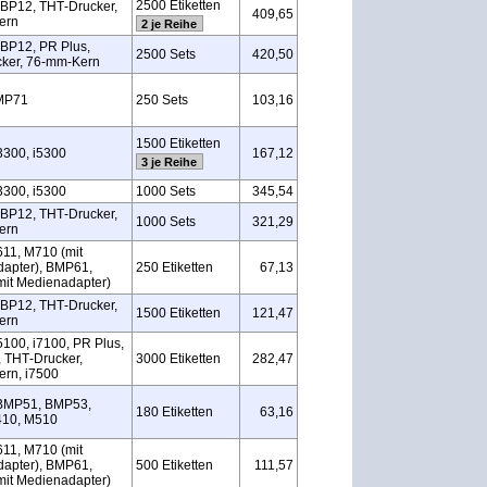
2500 Etiketten
BP12, THT‑Drucker,
409,65
ern
2 je Reihe
BP12, PR Plus,
2500 Sets
420,50
ker, 76‑mm‑Kern
MP71
250 Sets
103,16
1500 Etiketten
3300, i5300
167,12
3 je Reihe
3300, i5300
1000 Sets
345,54
BP12, THT‑Drucker,
1000 Sets
321,29
ern
11, M710 (mit
apter), BMP61,
250 Etiketten
67,13
it Medienadapter)
BP12, THT‑Drucker,
1500 Etiketten
121,47
ern
5100, i7100, PR Plus,
, THT‑Drucker,
3000 Etiketten
282,47
rn, i7500
BMP51, BMP53,
180 Etiketten
63,16
410, M510
11, M710 (mit
apter), BMP61,
500 Etiketten
111,57
it Medienadapter)