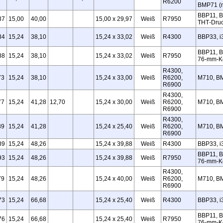
R6200
BMP71 (m
BBP11, B
37
15,00
40,00
15,00 x 29,97
Weiß
R7950
THT‑Druc
84
15,24
38,10
15,24 x 33,02
Weiß
R4300
BBP33, i
BBP11, B
88
15,24
38,10
15,24 x 33,02
Weiß
R7950
76‑mm‑K
R4300,
73
15,24
38,10
15,24 x 33,00
Weiß
R6200,
M710, B
R6900
R4300,
77
15,24
41,28
12,70
15,24 x 30,00
Weiß
R6200,
M710, B
R6900
R4300,
89
15,24
41,28
15,24 x 25,40
Weiß
R6200,
M710, B
R6900
89
15,24
48,26
15,24 x 39,88
Weiß
R4300
BBP33, i
BBP11, B
93
15,24
48,26
15,24 x 39,88
Weiß
R7950
76‑mm‑K
R4300,
79
15,24
48,26
15,24 x 40,00
Weiß
R6200,
M710, B
R6900
73
15,24
66,68
15,24 x 25,40
Weiß
R4300
BBP33, i
BBP11, B
76
15,24
66,68
15,24 x 25,40
Weiß
R7950
76‑mm‑K