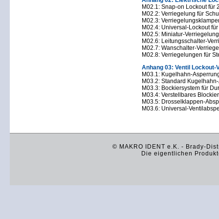
Anhang 02: Elektrische Loc
M02.1: Snap-on Lockout für 2
M02.2: Verriegelung für Schu
M02.3: Verriegelungsklampen
M02.4: Universal-Lockout für
M02.5: Miniatur-Verriegelung
M02.6: Leitungsschalter-Verr
M02.7: Wanschalter-Verrieg
M02.8: Verriegelungen für S
Anhang 03: Ventil Lockout-
M03.1: Kugelhahn-Asperrun
M03.2: Standard Kugelhahn
M03.3: Bockiersystem für Du
M03.4: Verstellbares Blockie
M03.5: Drosselklappen-Abs
M03.6: Universal-Ventilabsp
© MAKRO IDENT e.K. - Brady-Distr
Die eigentlichen Produkt