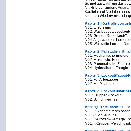
Schnellauswahl, um das gew
Mit Hilfe der „Eigene Auswah
Kapiteln und Modulen angeze
späteren Wiederverwendung 
Kapitel 1: Kontrolle von ge
M01: Einführung
M02: Was bedeutet Lockout/
M03: Gründe für Lockout/Tag
M04: Angewandtes Lernen du
M05: Weltweite Lockout-Norm
Kapitel 2: Fallstudien: Unfä
M01: Mechanische Energie
M02: Elektrische Energie
M03: Pneumatische Energie
M04: Hydraulische Energie
Kapitel 3: Lockout/Tagou
M01: Für Arbeitgeber
M02: Für Mitarbeiter
Kapitel 4: Lockout unter b
M01: Gruppen-Lockout
M02: Schichtwechsel
Anhang 01: Mehrzweck Loc
M01.1: Sicherheitsschlösser
M01.2: Schließbügel
M01.3: Allzweck-Verriegelu
M01.4: Gruppen-Verschlussk