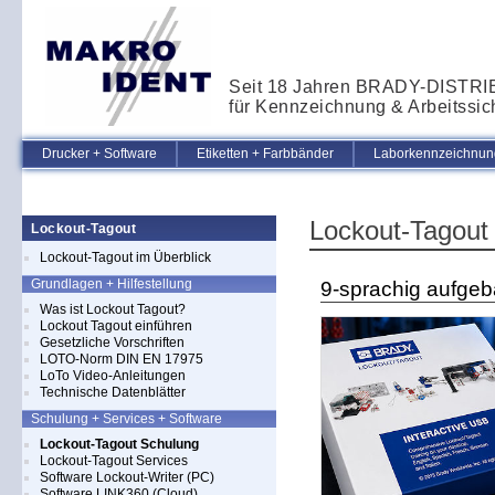
Seit 18 Jahren BRADY-DISTR
für Kennzeichnung & Arbeitssic
Drucker + Software
Etiketten + Farbbänder
Laborkennzeichnung
Lockout-Tagout
Lockout-Tagout
Lockout-Tagout im Überblick
Grundlagen + Hilfestellung
9-sprachig aufge
Was ist Lockout Tagout?
Lockout Tagout einführen
Gesetzliche Vorschriften
LOTO-Norm DIN EN 17975
LoTo Video-Anleitungen
Technische Datenblätter
Schulung + Services + Software
Lockout-Tagout Schulung
Lockout-Tagout Services
Software Lockout-Writer (PC)
Software LINK360 (Cloud)