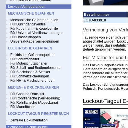
Lockout-Verriegelungen
MECHANISCHE GEFAHREN
Bestellnummer
Mechanische Gefahrenquellen
LOTO-833918
Für Durchgangsventile
Für Kugelhahn- & Kegelventile
Vermeidung von Verl
Für Universal-Ventilanwendungen
Für Drosselklappen
Tausende von eigentlich ver
Universal-Kabelverriegelungen
abgeschaltet wurden. Lockout
werden kann, dass gefährlic
ELEKTRISCHE GEFAHREN
Betrieb genommen werden.
Elektrische Gefahrenquellen
Für Mitarbeiter und L
Für Schutzschalter
Für Motorschutzschalter
Das Lockout/Tagout-Schulungs
Für Schalt- und Bedienelemente
Geräteenergien ausgesetzt s
Für Steckdosen & Stecker
insbesondere die Mitarbeiter
Für Schmelzsicherungen
vermeiden und die Sicherheit
Für NH- & Flachsicherungen
Das Lockout-Schulungsprogram
MEDIEN- & DRUCKGEFAHREN
Polnisch, Portugiesisch, Rus
Für Gas und Druckluft
Für Rohrflansche (Verriegelung)
Lockout-Tagout E-L
Für Rohrflansche (Abdeckung)
Für Mannlöcher
LOCKOUT-TAGOUR REGISTERBUCH
Zentrale Dokumentation
Schlösser + Schließbügel