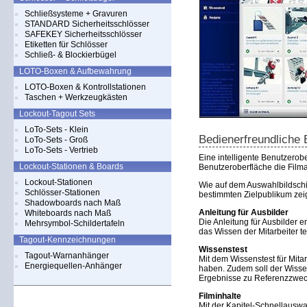
Schließsysteme + Gravuren
STANDARD Sicherheitsschlösser
SAFEKEY Sicherheitsschlösser
Etiketten für Schlösser
Schließ- & Blockierbügel
LOTO-Boxen & Aufbewahrung
LOTO-Boxen & Kontrollstationen
Taschen + Werkzeugkästen
Lockout-Tagout Sets
LoTo-Sets - Klein
Bedienerfreundliche 
LoTo-Sets - Groß
LoTo-Sets - Vertrieb
Eine intelligente Benutzerob
Lockout-Stationen & Boards
Benutzeroberfläche die Filma
Lockout-Stationen
Wie auf dem Auswahlbildschi
Schlösser-Stationen
bestimmten Zielpublikum zei
Shadowboards nach Maß
Anleitung für Ausbilder
Whiteboards nach Maß
Die Anleitung für Ausbilder 
Mehrsymbol-Schildertafeln
das Wissen der Mitarbeiter te
Tagout-Kennzeichnungen
Wissenstest
Tagout-Warnanhänger
Mit dem Wissenstest für Mita
Energiequellen-Anhänger
haben. Zudem soll der Wisse
Ergebnisse zu Referenzzwec
Filminhalte
Mit der Kapitel-Schnellauswa