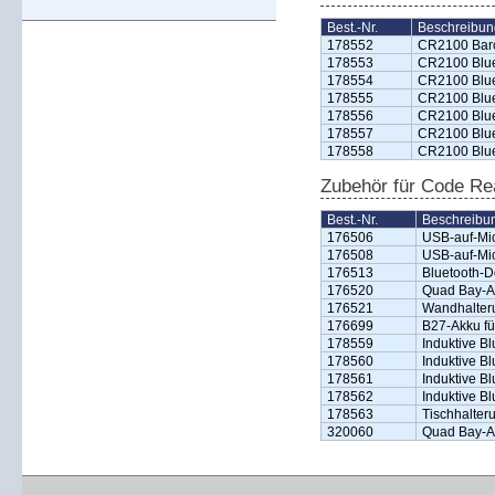
Best.-Nr.
Beschreibun
178552
CR2100 Barc
178553
CR2100 Bluet
178554
CR2100 Blue
178555
CR2100 Bluet
178556
CR2100 Blue
178557
CR2100 Bluet
178558
CR2100 Blue
Zubehör für Code R
Best.-Nr.
Beschreibu
176506
USB-auf-Mic
176508
USB-auf-Mic
176513
Bluetooth-
176520
Quad Bay-A
176521
Wandhalteru
176699
B27-Akku f
178559
Induktive B
178560
Induktive B
178561
Induktive B
178562
Induktive B
178563
Tischhalter
320060
Quad Bay-A