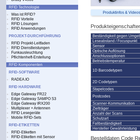
RFID Technologie
Produktinfos & Video
Was ist RFID?
RFID Vorteile
RFID Lösungen
Produkteigenschafte
RFID Anwendungen
PROJEKT-DURCHFÜHRUNG
Beständigkeit gegen Umgeb
Leseabstand / Focuspunkt
RFID Projekt-Leitfaden
Sensor
RFID Dienstleistungen
Optische Auflösung
Funkausleuchtung
Anschlussoptionen
Pflichtenheft-Erstellung
Betriebstemperatur
RFID Komponenten
1D Barcodetypen
RFID-SOFTWARE
RADEA.IO
2D Codetypen
RFID HARDWARE
Stapelcodes
Edge Gateway FR22
Postcodes
Edge Gateway SAMPO S3
Edge Gateway IRX200
Scanner-Kommunikation
Multiplexer + Antennen
Zielträger
RFID Lesegeräte
Anzahl der Scans
Mobile RFID-Sets
Schutzart
Fallbeständigkeit
RFID-ETIKETTEN
Hersteller Gewährleistung
RFID-Etiketten
RFID-Etiketten mit Sensor
Bestelldaten Code 