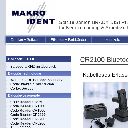
Seit 18 Jahren BRADY-DISTR
für Kennzeichnung & Arbeitssic
Drucker + Software
Etiketten + Farbbänder
Laborkennzeichnung
CR2100 Bluetoo
Barcode + RFID
Barcode & RFID im Überblick
Barcode Technologie
Kabelloses Erfass
Warum CODE Barcode-Scanner?
CodeShield für Desinfektion
Cortex Decoder
Barcode-Lesegeräte
Code Reader CR950
Code Reader CR1100
Code Reader CR1500
Code Reader CR2100
Code Reader CR2700
Code Reader CR5200
Brady V4500