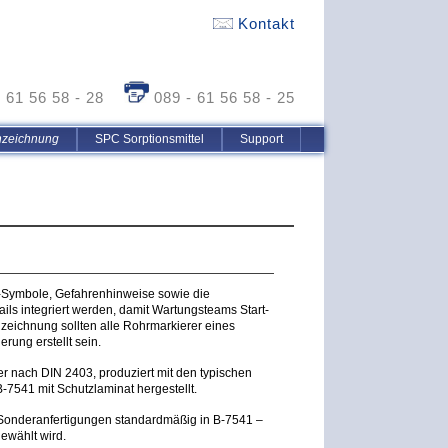
Kontakt
- 61 56 58 - 28
089 - 61 56 58 - 25
nzeichnung
SPC Sorptionsmittel
Support
-Symbole, Gefahrenhinweise sowie die
ils integriert werden, damit Wartungsteams Start-
eichnung sollten alle Rohrmarkierer eines
rung erstellt sein.
r nach DIN 2403, produziert mit den typischen
7541 mit Schutzlaminat hergestellt.
 Sonderanfertigungen standardmäßig in B-7541 –
ewählt wird.