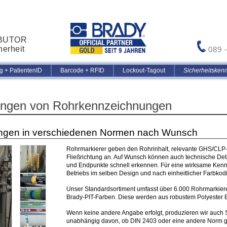
IBUTOR
herheit
089 
 + PatientenID
Barcode + RFID
Lockout-Tagout
Sicherheitsken
ungen von Rohrkennzeichnungen
ngen in verschiedenen Normen nach Wunsch
Rohrmarkierer geben den Rohrinhalt, relevante GHS/CLP
Fließrichtung an. Auf Wunsch können auch technische Deta
und Endpunkte schnell erkennen. Für eine wirksame Kennz
Betriebs im selben Design und nach einheitlicher Farbkodie
Unser Standardsortiment umfasst über 6.000 Rohrmarkiere
Brady-PIT-Farben. Diese werden aus robustem Polyester B-
Wenn keine andere Angabe erfolgt, produzieren wir auch
unabhängig davon, ob DIN 2403 oder eine andere Norm g