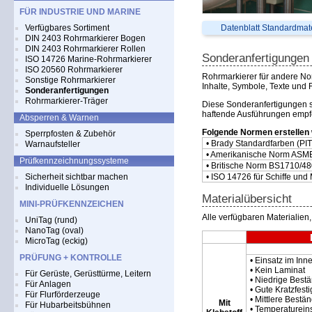
FÜR INDUSTRIE UND MARINE
Verfügbares Sortiment
Datenblatt Standardmat
DIN 2403 Rohrmarkierer Bogen
DIN 2403 Rohrmarkierer Rollen
Sonderanfertigungen
ISO 14726 Marine-Rohrmarkierer
ISO 20560 Rohrmarkierer
Rohrmarkierer für andere No
Sonstige Rohrmarkierer
Inhalte, Symbole, Texte und 
Sonderanfertigungen
Rohrmarkierer-Träger
Diese Sonderanfertigungen si
haftende Ausführungen empfe
Absperren & Warnen
Folgende Normen erstellen 
Sperrpfosten & Zubehör
• Brady Standardfarben (PIT
Warnaufsteller
• Amerikanische Norm ASM
Prüfkennzeichnungssysteme
• Britische Norm BS1710/4
Sicherheit sichtbar machen
• ISO 14726 für Schiffe und
Individuelle Lösungen
Materialübersicht
MINI-PRÜFKENNZEICHEN
Alle verfügbaren Materialien,
UniTag (rund)
NanoTag (oval)
MicroTag (eckig)
PRÜFUNG + KONTROLLE
• Einsatz im Inn
• Kein Laminat
Für Gerüste, Gerüsttürme, Leitern
• Niedrige Best
Für Anlagen
• Gute Kratzfesti
Für Flurförderzeuge
• Mittlere Best
Mit
Für Hubarbeitsbühnen
• Temperaturein