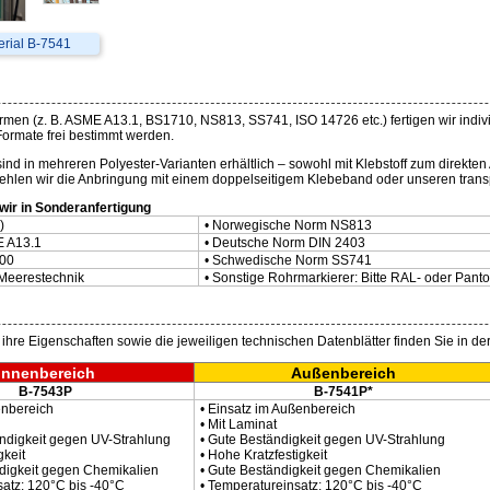
erial B-7541
rmen (z. B. ASME A13.1, BS1710, NS813, SS741, ISO 14726 etc.) fertigen wir ind
Formate frei bestimmt werden.
nd in mehreren Polyester-Varianten erhältlich – sowohl mit Klebstoff zum direkten 
hlen wir die Anbringung mit einem doppelseitigem Klebeband oder unseren trans
wir in Sonderanfertigung
)
• Norwegische Norm NS813
E A13.1
• Deutsche Norm DIN 2403
800
• Schwedische Norm SS741
 Meerestechnik
• Sonstige Rohrmarkierer: Bitte RAL- oder Pan
 ihre Eigenschaften sowie die jeweiligen technischen Datenblätter finden Sie in de
Innenbereich
Außenbereich
B-7543P
B-7541P*
enbereich
• Einsatz im Außenbereich
• Mit Laminat
ändigkeit gegen UV-Strahlung
• Gute Beständigkeit gegen UV-Strahlung
gkeit
• Hohe Kratzfestigkeit
ändigkeit gegen Chemikalien
• Gute Beständigkeit gegen Chemikalien
satz: 120°C bis -40°C
• Temperatureinsatz: 120°C bis -40°C