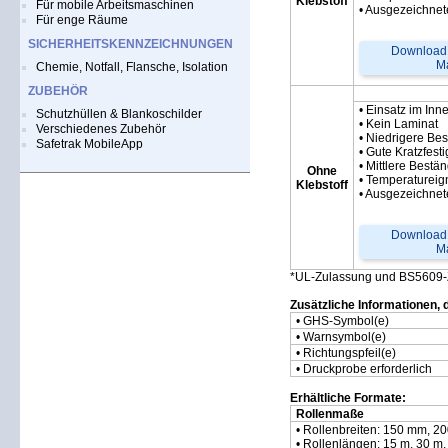
Klebstoff
Für mobile Arbeitsmaschinen
• Ausgezeichnet
Für enge Räume
SICHERHEITSKENNZEICHNUNGEN
Download 
Ma
Chemie, Notfall, Flansche, Isolation
ZUBEHÖR
• Einsatz im Inn
Schutzhüllen & Blankoschilder
• Kein Laminat
Verschiedenes Zubehör
• Niedrigere Be
Safetrak MobileApp
• Gute Kratzfesti
• Mittlere Best
Ohne
• Temperatureig
Klebstoff
• Ausgezeichnet
Download 
Ma
*UL-Zulassung und BS5609-Ze
Zusätzliche Informationen, d
• GHS-Symbol(e)
• Warnsymbol(e)
• Richtungspfeil(e)
• Druckprobe erforderlich
Erhältliche Formate:
Rollenmaße
• Rollenbreiten: 150 mm, 
• Rollenlängen: 15 m, 30 m,