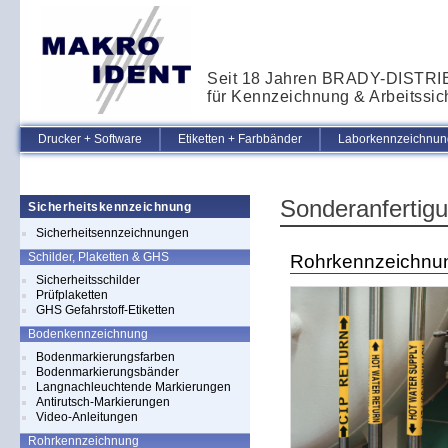
Seit 18 Jahren BRADY-DISTR
für Kennzeichnung & Arbeitssic
Drucker + Software
Etiketten + Farbbänder
Laborkennzeichnung
Sonderanfertig
Sicherheitskennzeichnung
Sicherheitsennzeichnungen
Schilder, Plaketten & GHS
Rohrkennzeichnu
Sicherheitsschilder
Prüfplaketten
GHS Gefahrstoff-Etiketten
Bodenkennzeichnung
Bodenmarkierungsfarben
Bodenmarkierungsbänder
Langnachleuchtende Markierungen
Antirutsch-Markierungen
Video-Anleitungen
Rohrkennzeichnung