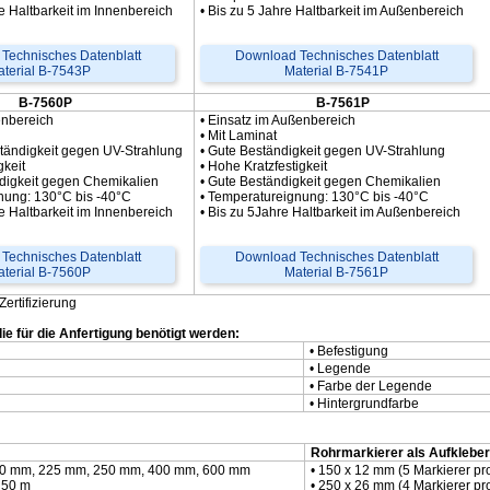
e Haltbarkeit im Innenbereich
• Bis zu 5 Jahre Haltbarkeit im Außenbereich
Technisches Datenblatt
Download Technisches Datenblatt
terial B-7543P
Material B-7541P
B-7560P
B-7561P
enbereich
• Einsatz im Außenbereich
• Mit Laminat
ständigkeit gegen UV-Strahlung
• Gute Beständigkeit gegen UV-Strahlung
gkeit
• Hohe Kratzfestigkeit
ändigkeit gegen Chemikalien
• Gute Beständigkeit gegen Chemikalien
nung: 130°C bis -40°C
• Temperatureignung: 130°C bis -40°C
e Haltbarkeit im Innenbereich
• Bis zu 5Jahre Haltbarkeit im Außenbereich
Technisches Datenblatt
Download Technisches Datenblatt
terial B-7560P
Material B-7561P
rtifizierung
ie für die Anfertigung benötigt werden:
• Befestigung
• Legende
• Farbe der Legende
• Hintergrundfarbe
Rohrmarkierer als Aufklebe
200 mm, 225 mm, 250 mm, 400 mm, 600 mm
• 150 x 12 mm (5 Markierer p
 50 m
• 250 x 26 mm (4 Markierer p