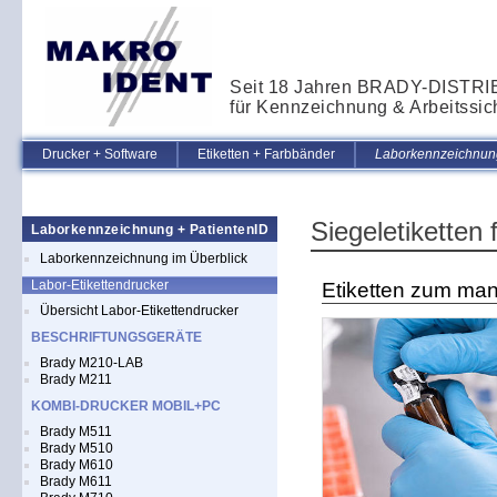
Seit 18 Jahren BRADY-DISTR
für Kennzeichnung & Arbeitssic
Drucker + Software
Etiketten + Farbbänder
Laborkennzeichnung
Siegeletiketten 
Laborkennzeichnung + PatientenID
Laborkennzeichnung im Überblick
Labor-Etikettendrucker
Etiketten zum man
Übersicht Labor-Etikettendrucker
BESCHRIFTUNGSGERÄTE
Brady M210-LAB
Brady M211
KOMBI-DRUCKER MOBIL+PC
Brady M511
Brady M510
Brady M610
Brady M611