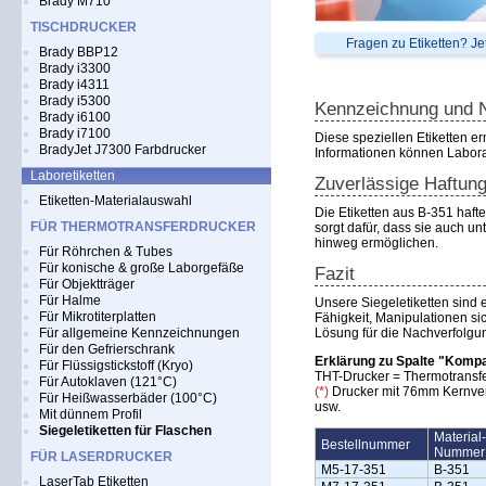
Brady M710
TISCHDRUCKER
Fragen zu Etiketten? Je
Brady BBP12
Brady i3300
Brady i4311
Brady i5300
Kennzeichnung und N
Brady i6100
Brady i7100
Diese speziellen Etiketten 
BradyJet J7300 Farbdrucker
Informationen können Laboran
Laboretiketten
Zuverlässige Haftun
Etiketten-Materialauswahl
Die Etiketten aus B-351 haft
FÜR THERMOTRANSFERDRUCKER
sorgt dafür, dass sie auch 
hinweg ermöglichen.
Für Röhrchen & Tubes
Für konische & große Laborgefäße
Fazit
Für Objektträger
Für Halme
Unsere Siegeletiketten sind 
Für Mikrotiterplatten
Fähigkeit, Manipulationen si
Für allgemeine Kennzeichnungen
Lösung für die Nachverfolgu
Für den Gefrierschrank
Erklärung zu Spalte "Kompa
Für Flüssigstickstoff (Kryo)
THT-Drucker = Thermotransf
Für Autoklaven (121°C)
(*)
Drucker mit 76mm Kernver
Für Heißwasserbäder (100°C)
usw.
Mit dünnem Profil
Siegeletiketten für Flaschen
Material-
Bestellnummer
Nummer
FÜR LASERDRUCKER
M5-17-351
B-351
LaserTab Etiketten