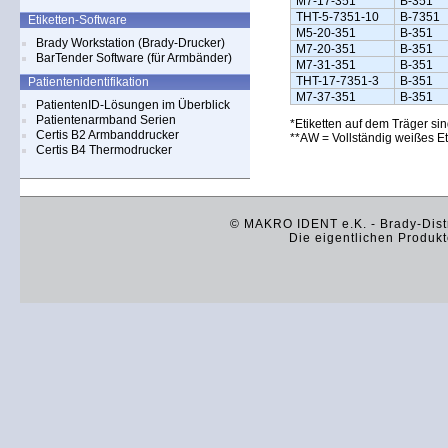
M7-17-351
B-351
THT-5-7351-10
B-7351
Etiketten-Software
M5-20-351
B-351
Brady Workstation (Brady-Drucker)
M7-20-351
B-351
BarTender Software (für Armbänder)
M7-31-351
B-351
THT-17-7351-3
B-351
Patientenidentifikation
M7-37-351
B-351
PatientenID-Lösungen im Überblick
Patientenarmband Serien
*Etiketten auf dem Träger si
Certis B2 Armbanddrucker
**AW = Vollständig weißes Et
Certis B4 Thermodrucker
© MAKRO IDENT e.K. - Brady-Distr
Die eigentlichen Produkt