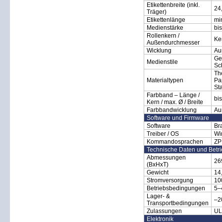
Etikettenbreite (inkl.
24
Träger)
Etikettenlänge
mi
Medienstärke
bi
Rollenkern /
Ke
Außendurchmesser
Wicklung
Au
Ge
Medienstile
Sc
Th
Materialtypen
Pap
St
Farbband – Länge /
bi
Kern / max. Ø / Breite
Farbbandwicklung
Au
Software und Firmware
Software
Br
Treiber / OS
Wi
Kommandosprachen
ZP
Technische Daten und Betr
Abmessungen
26
(BxHxT)
Gewicht
14
Stromversorgung
10
Betriebsbedingungen
5–
Lager- &
–2
Transportbedingungen
Zulassungen
UL
Elektronik