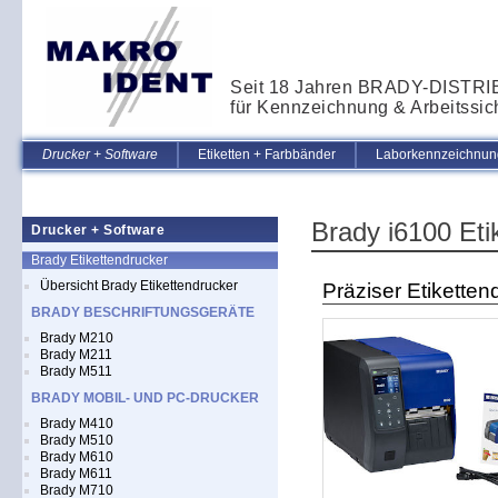
Seit 18 Jahren BRADY-DISTR
für Kennzeichnung & Arbeitssic
Drucker + Software
Etiketten + Farbbänder
Laborkennzeichnung
Brady i6100 Eti
Drucker + Software
Brady Etikettendrucker
Übersicht Brady Etikettendrucker
Präziser Etikette
BRADY BESCHRIFTUNGSGERÄTE
Brady M210
Brady M211
Brady M511
BRADY MOBIL- UND PC-DRUCKER
Brady M410
Brady M510
Brady M610
Brady M611
Brady M710