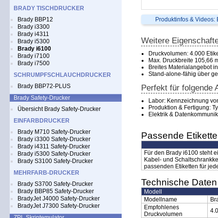
BRADY TISCHDRUCKER
Brady BBP12
Produktinfos & Videos:
Brady i3300
Brady i4311
Weitere Eigenschaft
Brady i5300
Brady i6100
Druckvolumen: 4.000 Etik
Brady i7100
Max. Druckbreite 105,66 
Brady i7500
Breites Materialangebot i
Stand-alone-fähig über g
SCHRUMPFSCHLAUCHDRUCKER
Brady BBP72-PLUS
Perfekt für folgend
Brady Safety-Drucker
Labor: Kennzeichnung von
Produktion & Fertigung: T
Übersicht Brady Safety-Drucker
Elektrik & Datenkommunik
EINFARBDRUCKER
Brady M710 Safety-Drucker
Passende Etikette
Brady i3300 Safety-Drucker
Brady i4311 Safety-Drucker
Für den Brady i6100 steht e
Brady i5300 Safety-Drucker
Kabel- und Schaltschrankke
Brady S3100 Safety-Drucker
passenden Etiketten für je
MEHRFARB-DRUCKER
Technische Daten 
Brady S3700 Safety-Drucker
Brady BBP85 Safety-Drucker
Modell
BradyJet J4000 Safety-Drucker
Modellname
Br
BradyJet J7300 Safety-Drucker
Empfohlenes
4.
Druckvolumen
ZPL Skriptemulator