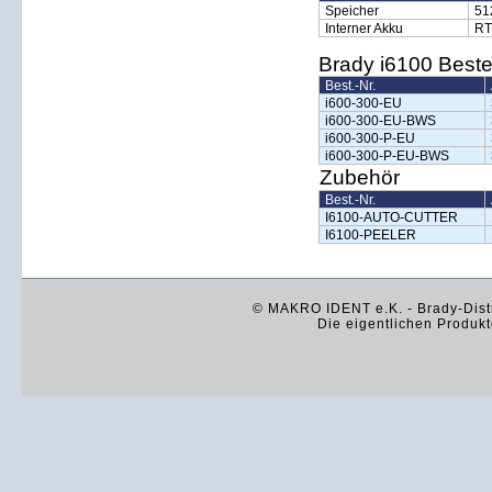
Speicher
51
Interner Akku
RT
Brady i6100 Beste
Best.-Nr.
i600-300-EU
i600-300-EU-BWS
i600-300-P-EU
i600-300-P-EU-BWS
Zubehör
Best.-Nr.
I6100-AUTO-CUTTER
I6100-PEELER
© MAKRO IDENT e.K. - Brady-Distr
Die eigentlichen Produkt