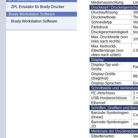
Medienausrichtung
Li
ZPL Emulator für Brady-Drucker
Druckkopf / Druckeigenscha
Druckauflösung
30
Brady Workstation Software
Druckmethode
Th
Brady Workstation Software
Schneidetyp
Vol
Farbdruck
Nu
Druckgeschwindigkeit
bi
Max. Druckbreite (von
10
links nach rechts)
Max. bedruckb.
Etikettenlänge (von
2.
oben nach unten)
Display
Display-Typ und -
Fa
Größe
Display-Größe
88
(diagonal)
Display-Sprachen
En
Schnittstelle und Verbindu
PC-Anschluss
1 
USB-Hostanschlüsse
2 
Ethernet
10
Schriften, Grafiken und Bar
Barcode-Symbologien
Co
(linear)
Barcode-Symbologien
Az
2D
Merkmale der Druckmedien
Etikettenarten
Vo