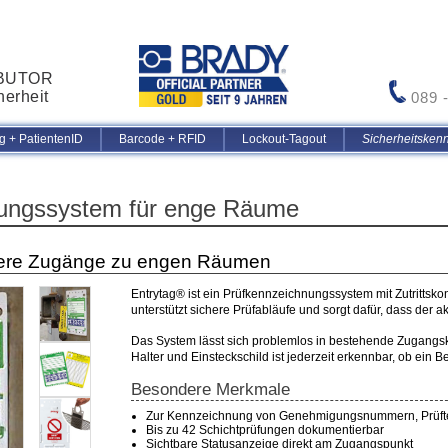
IBUTOR
herheit
089 
 + PatientenID
Barcode + RFID
Lockout-Tagout
Sicherheitsken
ungssystem für enge Räume
chere Zugänge zu engen Räumen
Entrytag® ist ein Prüfkennzeichnungssystem mit Zutrittsk
unterstützt sichere Prüfabläufe und sorgt dafür, dass der akt
Das System lässt sich problemlos in bestehende Zugangsko
Halter und Einsteckschild ist jederzeit erkennbar, ob ein 
Besondere Merkmale
Zur Kennzeichnung von Genehmigungsnummern, Prüfter
Bis zu 42 Schichtprüfungen dokumentierbar
Sichtbare Statusanzeige direkt am Zugangspunkt