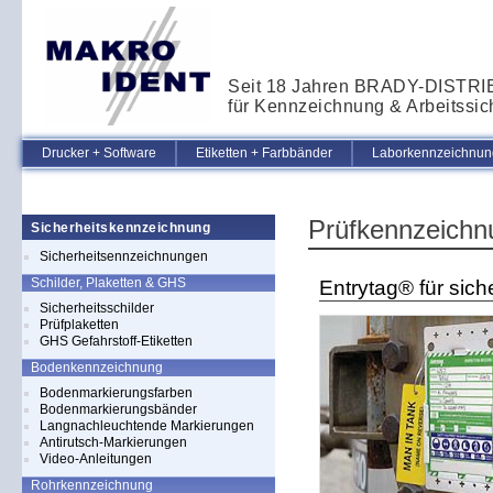
Seit 18 Jahren BRADY-DISTR
für Kennzeichnung & Arbeitssic
Drucker + Software
Etiketten + Farbbänder
Laborkennzeichnung
Prüfkennzeichn
Sicherheitskennzeichnung
Sicherheitsennzeichnungen
Schilder, Plaketten & GHS
Entrytag® für si
Sicherheitsschilder
Prüfplaketten
GHS Gefahrstoff-Etiketten
Bodenkennzeichnung
Bodenmarkierungsfarben
Bodenmarkierungsbänder
Langnachleuchtende Markierungen
Antirutsch-Markierungen
Video-Anleitungen
Rohrkennzeichnung