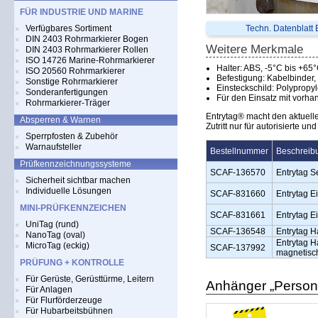
FÜR INDUSTRIE UND MARINE
Verfügbares Sortiment
Techn. Datenblatt
DIN 2403 Rohrmarkierer Bogen
Weitere Merkmale
DIN 2403 Rohrmarkierer Rollen
ISO 14726 Marine-Rohrmarkierer
Halter: ABS, -5°C bis +65
ISO 20560 Rohrmarkierer
Befestigung: Kabelbinder,
Sonstige Rohrmarkierer
Einsteckschild: Polypropy
Sonderanfertigungen
Für den Einsatz mit vor
Rohrmarkierer-Träger
Entrytag® macht den aktuelle
Absperren & Warnen
Zutritt nur für autorisierte u
Sperrpfosten & Zubehör
Warnaufsteller
Bestellnummer
Beschreib
Prüfkennzeichnungssysteme
SCAF-136570
Entrytag S
Sicherheit sichtbar machen
Individuelle Lösungen
SCAF-831660
Entrytag E
MINI-PRÜFKENNZEICHEN
SCAF-831661
Entrytag E
UniTag (rund)
SCAF-136548
Entrytag H
NanoTag (oval)
Entrytag Ha
MicroTag (eckig)
SCAF-137992
magnetisc
PRÜFUNG + KONTROLLE
Für Gerüste, Gerüsttürme, Leitern
Anhänger „Person 
Für Anlagen
Für Flurförderzeuge
Für Hubarbeitsbühnen