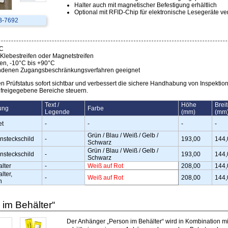
Halter auch mit magnetischer Befestigung erhältlich
Optional mit RFID-Chip für elektronische Lesegeräte ve
 B-7692
°C
 Klebestreifen oder Magnetstreifen
len, -10°C bis +90°C
handenen Zugangsbeschränkungsverfahren geeignet
n Prüfstatus sofort sichtbar und verbessert die sichere Handhabung von Inspektio
nd freigegebene Bereiche steuern.
Text /
Höhe
Brei
ung
Farbe
Legende
(mm)
(mm
et
-
-
-
-
Grün / Blau / Weiß / Gelb /
insteckschild
-
193,00
144,
Schwarz
Grün / Blau / Weiß / Gelb /
insteckschild
-
193,00
144,
Schwarz
alter
-
Weiß auf Rot
208,00
144,
lter,
-
Weiß auf Rot
208,00
144,
h
im Behälter“
Der Anhänger „Person im Behälter“ wird in Kombination mi