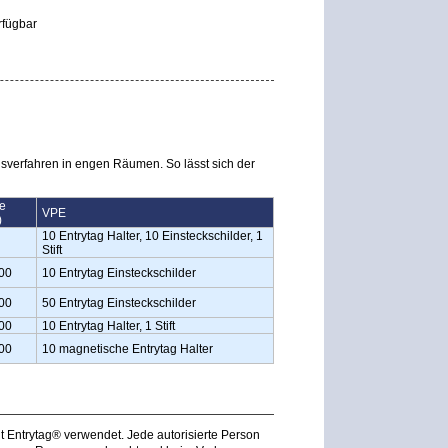
rfügbar
nsverfahren in engen Räumen. So lässt sich der
te
VPE
)
10 Entrytag Halter, 10 Einsteckschilder, 1
Stift
00
10 Entrytag Einsteckschilder
00
50 Entrytag Einsteckschilder
00
10 Entrytag Halter, 1 Stift
00
10 magnetische Entrytag Halter
t Entrytag® verwendet. Jede autorisierte Person