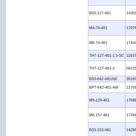
B33‑127‑461
1430
M4‑74‑461
1707
M6‑74‑461
1743
THT‑127‑461‑1.5‑SC
1163
THT‑127‑461‑3
0623
B33‑642‑461AW
3616
BPT‑642‑461‑AW
2170
M5‑129‑461
1708
M6‑157‑461
1734
B33‑153‑461
1429