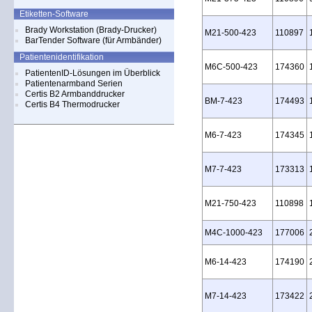
Etiketten-Software
Brady Workstation (Brady-Drucker)
M21‑500‑423
110897
BarTender Software (für Armbänder)
Patientenidentifikation
M6C‑500‑423
174360
PatientenID-Lösungen im Überblick
Patientenarmband Serien
Certis B2 Armbanddrucker
BM‑7‑423
174493
Certis B4 Thermodrucker
M6‑7‑423
174345
M7‑7‑423
173313
M21‑750‑423
110898
M4C‑1000‑423
177006
M6‑14‑423
174190
M7‑14‑423
173422