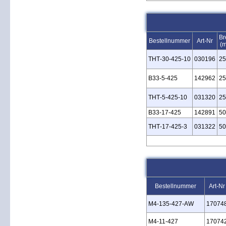
Br
Bestellnummer
Art-Nr
(
THT‑30‑425‑10
030196
25
B33‑5‑425
142962
25
THT‑5‑425‑10
031320
25
B33‑17‑425
142891
50
THT‑17‑425‑3
031322
50
Bestellnummer
Art-Nr
M4‑135‑427‑AW
17074
M4‑11‑427
17074