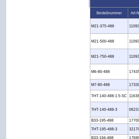
Bestellnummer
Art-N
M21‑375‑488
1109
M21‑500‑488
1109
M21‑750‑488
1109
M6‑80‑488
1743
M7‑80‑488
1733
THT‑140‑488‑1.5‑SC
1163
THT‑140‑488‑3
0623
B33‑195‑488
1770
THT‑195‑488‑3
3217
B33‑194‑488
1769