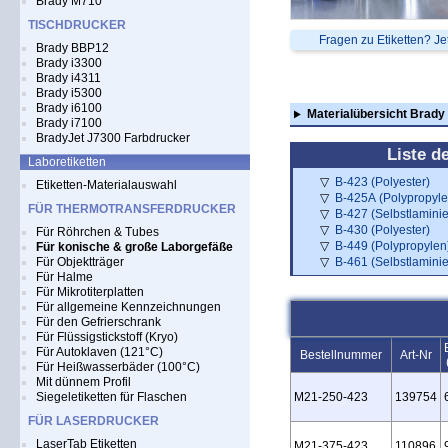
Brady M710
TISCHDRUCKER
Fragen zu Etiketten? Je
Brady BBP12
Brady i3300
Brady i4311
Brady i5300
Brady i6100
Materialübersicht Brady
Brady i7100
BradyJet J7300 Farbdrucker
Liste d
Laboretiketten
B-423 (Polyester)
Etiketten-Materialauswahl
B-425A (Polypropyle
FÜR THERMOTRANSFERDRUCKER
B-427 (Selbstlaminie
B-430 (Polyester)
Für Röhrchen & Tubes
B-449 (Polypropylen
Für konische & große Laborgefäße
B-461 (Selbstlaminie
Für Objektträger
Für Halme
Für Mikrotiterplatten
Für allgemeine Kennzeichnungen
Für den Gefrierschrank
Für Flüssigstickstoff (Kryo)
Für Autoklaven (121°C)
Bestellnummer
Art-Nr
Für Heißwasserbäder (100°C)
Mit dünnem Profil
M21‑250‑423
139754
Siegeletiketten für Flaschen
FÜR LASERDRUCKER
LaserTab Etiketten
M21‑375‑423
110896