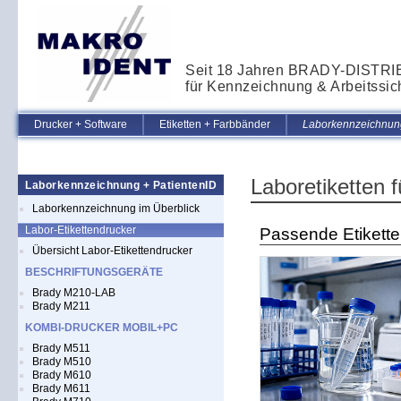
Seit 18 Jahren BRADY-DISTR
für Kennzeichnung & Arbeitssic
Drucker + Software
Etiketten + Farbbänder
Laborkennzeichnung
Laboretiketten 
Laborkennzeichnung + PatientenID
Laborkennzeichnung im Überblick
Labor-Etikettendrucker
Passende Etikette
Übersicht Labor-Etikettendrucker
BESCHRIFTUNGSGERÄTE
Brady M210-LAB
Brady M211
KOMBI-DRUCKER MOBIL+PC
Brady M511
Brady M510
Brady M610
Brady M611