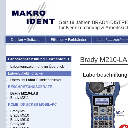
Seit 18 Jahren BRADY-DISTR
für Kennzeichnung & Arbeitssic
Drucker + Software
Etiketten + Farbbänder
Laborkennzeichnung
Brady M210-LAB
Laborkennzeichnung + PatientenID
Laborkennzeichnung im Überblick
Labor-Etikettendrucker
Laborbeschriftung 
Übersicht Labor-Etikettendrucker
BESCHRIFTUNGSGERÄTE
Brady M210-LAB
Brady M211
KOMBI-DRUCKER MOBIL+PC
Brady M511
Brady M510
Brady M610
Brady M611