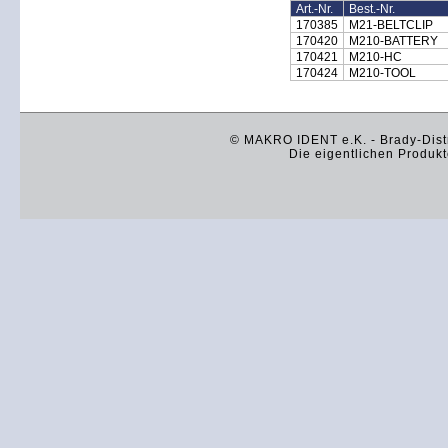
Art.-Nr.
Best.-Nr.
170385
M21-BELTCLIP
170420
M210-BATTERY
170421
M210-HC
170424
M210-TOOL
© MAKRO IDENT e.K. - Brady-Distr
Die eigentlichen Produkt