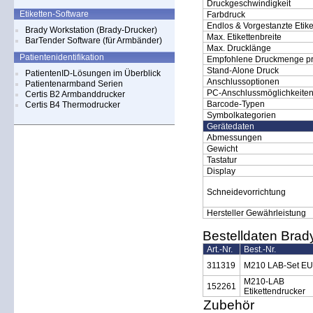
Druckgeschwindigkeit
Etiketten-Software
Farbdruck
Endlos & Vorgestanzte Etike
Brady Workstation (Brady-Drucker)
Max. Etikettenbreite
BarTender Software (für Armbänder)
Max. Drucklänge
Patientenidentifikation
Empfohlene Druckmenge pr
Stand-Alone Druck
PatientenID-Lösungen im Überblick
Anschlussoptionen
Patientenarmband Serien
PC-Anschlussmöglichkeite
Certis B2 Armbanddrucker
Barcode-Typen
Certis B4 Thermodrucker
Symbolkategorien
Gerätedaten
Abmessungen
Gewicht
Tastatur
Display
Schneidevorrichtung
Hersteller Gewährleistung
Bestelldaten Bra
Art.-Nr.
Best.-Nr.
311319
M210 LAB-Set EU
M210-LAB
152261
Etikettendrucker
Zubehör