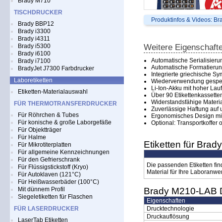
Brady M710
TISCHDRUCKER
Produktinfos & Videos: B
Brady BBP12
Brady i3300
Brady i4311
Brady i5300
Weitere Eigenschaft
Brady i6100
Automatische Serialisieru
Brady i7100
Automatische Formatierung
BradyJet J7300 Farbdrucker
Integrierte griechische S
Laboretiketten
Wiederverwendung gespeic
Li-Ion-Akku mit hoher Laufz
Etiketten-Materialauswahl
Über 90 Etikettenkassetten
Widerstandsfähige Materia
FÜR THERMOTRANSFERDRUCKER
Zuverlässige Haftung auf 
Für Röhrchen & Tubes
Ergonomisches Design mit 
Für konische & große Laborgefäße
Optional: Transportkoffer
Für Objektträger
Für Halme
Etiketten für Bra
Für Mikrotiterplatten
Für allgemeine Kennzeichnungen
Für den Gefrierschrank
Die passenden Etiketten fin
Für Flüssigstickstoff (Kryo)
Material für Ihre Laboranw
Für Autoklaven (121°C)
Für Heißwasserbäder (100°C)
Mit dünnem Profil
Brady M210-LAB D
Siegeletiketten für Flaschen
Eigenschaften
FÜR LASERDRUCKER
Drucktechnologie
Druckauflösung
LaserTab Etiketten