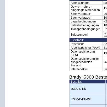
Abemssungen
28
Gewicht - ohne
15
eingelegte Materialien
Stromverbrauch
20
Stromverbrauch
10
Lagerbedingungen
–2
Betriebsbedingungen
10
Transportbedingungen
–2
CE
Zulassungen
Zu
Elektronik
Prozessor
32
Arbeitsspeicher (RAM)
51
Datenspeicherung
19
(FFS)
Datenspeicherung im
ausgeschalteten
Ja
Zustand
Interner Akku
Fü
Brady i5300 Beste
Best.-Nr.
I5300-C-EU
I5300-C-EU-WF