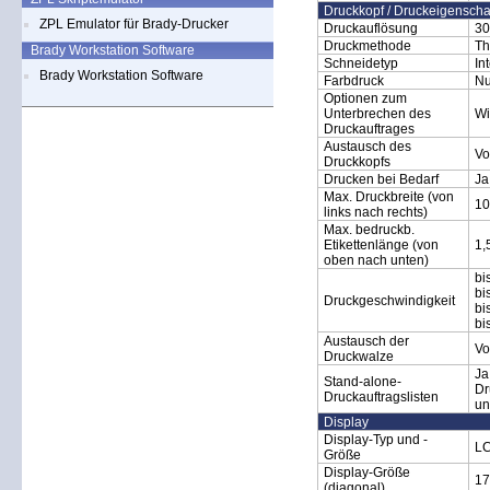
Druckkopf / Druckeigenscha
ZPL Emulator für Brady-Drucker
Druckauflösung
30
Druckmethode
Th
Brady Workstation Software
Schneidetyp
In
Brady Workstation Software
Farbdruck
Nu
Optionen zum
Unterbrechen des
Wi
Druckauftrages
Austausch des
Vo
Druckkopfs
Drucken bei Bedarf
Ja
Max. Druckbreite (von
10
links nach rechts)
Max. bedruckb.
Etikettenlänge (von
1,
oben nach unten)
bi
bi
Druckgeschwindigkeit
bi
bi
Austausch der
Vo
Druckwalze
Ja
Stand-alone-
Dr
Druckauftragslisten
un
Display
Display-Typ und -
LC
Größe
Display-Größe
17
(diagonal)