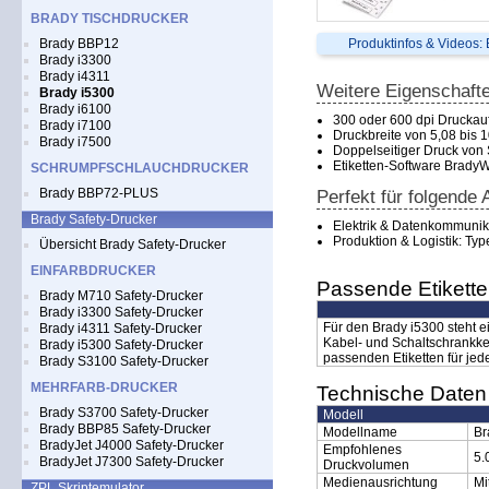
BRADY TISCHDRUCKER
Brady BBP12
Produktinfos & Videos:
Brady i3300
Brady i4311
Weitere Eigenschaft
Brady i5300
Brady i6100
300 oder 600 dpi Druckauf
Brady i7100
Druckbreite von 5,08 bis 1
Brady i7500
Doppelseitiger Druck von
Etiketten-Software BradyWor
SCHRUMPFSCHLAUCHDRUCKER
Brady BBP72-PLUS
Perfekt für folgend
Brady Safety-Drucker
Elektrik & Datenkommunik
Produktion & Logistik: Ty
Übersicht Brady Safety-Drucker
EINFARBDRUCKER
Passende Etikette
Brady M710 Safety-Drucker
Brady i3300 Safety-Drucker
Für den Brady i5300 steht e
Brady i4311 Safety-Drucker
Kabel- und Schaltschrankke
Brady i5300 Safety-Drucker
passenden Etiketten für je
Brady S3100 Safety-Drucker
MEHRFARB-DRUCKER
Technische Daten 
Brady S3700 Safety-Drucker
Modell
Brady BBP85 Safety-Drucker
Modellname
Br
BradyJet J4000 Safety-Drucker
Empfohlenes
5.
BradyJet J7300 Safety-Drucker
Druckvolumen
Medienausrichtung
Mi
ZPL Skriptemulator