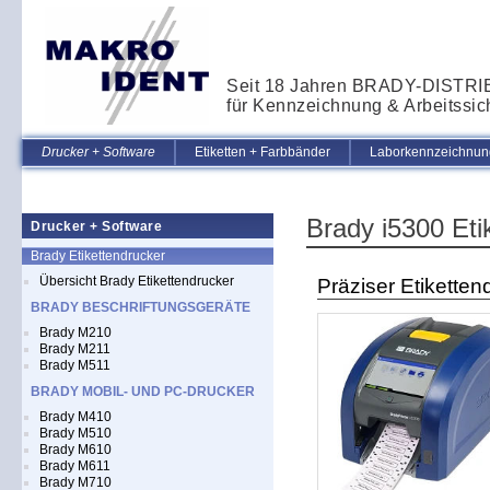
Seit 18 Jahren BRADY-DISTR
für Kennzeichnung & Arbeitssic
Drucker + Software
Etiketten + Farbbänder
Laborkennzeichnung
Brady i5300 Eti
Drucker + Software
Brady Etikettendrucker
Übersicht Brady Etikettendrucker
Präziser Etiketten
BRADY BESCHRIFTUNGSGERÄTE
Brady M210
Brady M211
Brady M511
BRADY MOBIL- UND PC-DRUCKER
Brady M410
Brady M510
Brady M610
Brady M611
Brady M710