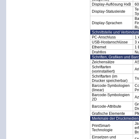
Display-Auflösung HxB
60
Te
Display-Statusleiste
Sy
Ba
Display-Sprachen
Fi
Ru
Schnittstelle und Verbindu
PC-Anschluss
1 
USB-Hostanschlüsse
3 
Ethernet
1 
Drahtlos
Nu
Schriften, Grafiken und Bar
Zeichensätze
AS
Schriftarten
Ar
(vorinstalliert)
Schriftarten (im
Tr
Drucker speicherbar)
Barcode-Symbologien
Co
(linear)
Pr
Barcode-Symbologien
Az
2D
Gr
Barcode-Attribute
Di
Grafische Elemente
Pf
Merkmale der Druckmedien
Ja
PrintSmart-
er
Technologie
Br
Einsetzen und