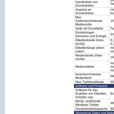
Et
Handhaben von
Se
Druckmedien
Angebot an
Üe
Druckmedien
ko
Max.
Außendurchmesser
10
Medienrolle
Seite mit Druckfarbe
Fa
Einstellungen
Er
Sensoren und Energie
Etikettenbreite (links-
6,
rechts)
6,
Etikettenlänge (oben-
mi
unten)
mi
Medienbreite (links-
18
rechts)
ma
Medienstärke
ma
ma
Innendurchmesser
Me
Medienkern
Max. Farbbandlänge
60
Software und Firmware
Software für das
Erstellen von Etiketten,
Br
Schilder usw.
WHQL-zertifizierte
Wi
Windows-Treiber
Druckerbefehlssprache
BP
Technische Daten und Betr