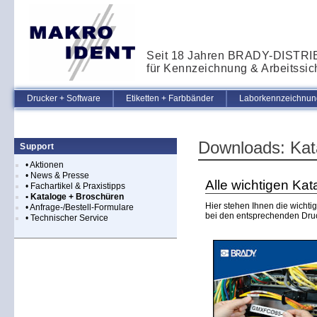
Seit 18 Jahren BRADY-DISTR
für Kennzeichnung & Arbeitssic
Drucker + Software
Etiketten + Farbbänder
Laborkennzeichnung
Downloads: Kat
Support
• Aktionen
• News & Presse
Alle wichtigen Kat
• Fachartikel & Praxistipps
• Kataloge + Broschüren
Hier stehen Ihnen die wichti
• Anfrage-/Bestell-Formulare
bei den entsprechenden Dru
• Technischer Service