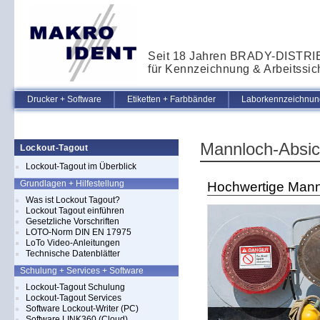
Seit 18 Jahren BRADY-DISTR
für Kennzeichnung & Arbeitssic
Drucker + Software
Etiketten + Farbbänder
Laborkennzeichnung
Mannloch-Absic
Lockout-Tagout
Lockout-Tagout im Überblick
Grundlagen + Hilfestellung
Hochwertige Mann
Was ist Lockout Tagout?
Lockout Tagout einführen
Gesetzliche Vorschriften
LOTO-Norm DIN EN 17975
LoTo Video-Anleitungen
Technische Datenblätter
Schulung + Services + Software
Lockout-Tagout Schulung
Lockout-Tagout Services
Software Lockout-Writer (PC)
Software LINK360 (Cloud)