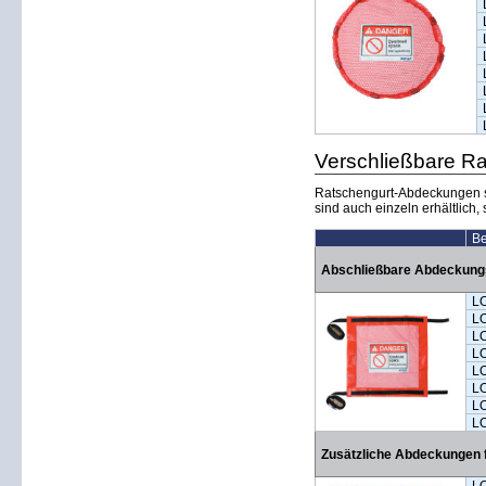
Verschließbare Ra
Ratschengurt-Abdeckungen si
sind auch einzeln erhältlic
Be
Abschließbare Abdeckungs
L
L
L
L
L
L
L
L
Zusätzliche Abdeckungen 