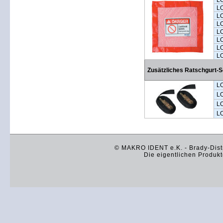
L
L
L
L
L
L
L
L
Zusätzliches Ratschgurt-S
L
L
L
L
© MAKRO IDENT e.K. - Brady-Distr
Die eigentlichen Produkt