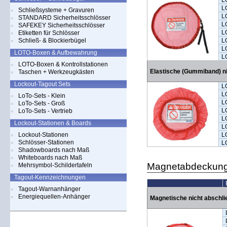
L
L
Schließsysteme + Gravuren
L
STANDARD Sicherheitsschlösser
L
SAFEKEY Sicherheitsschlösser
L
Etiketten für Schlösser
Schließ- & Blockierbügel
L
L
LOTO-Boxen & Aufbewahrung
L
LOTO-Boxen & Kontrollstationen
Elastische (Gummiband) n
Taschen + Werkzeugkästen
Lockout-Tagout Sets
L
L
LoTo-Sets - Klein
L
LoTo-Sets - Groß
L
LoTo-Sets - Vertrieb
L
Lockout-Stationen & Boards
L
Lockout-Stationen
L
Schlösser-Stationen
L
Shadowboards nach Maß
Whiteboards nach Maß
Magnetabdeckunge
Mehrsymbol-Schildertafeln
Tagout-Kennzeichnungen
Tagout-Warnanhänger
Energiequellen-Anhänger
Magnetische nicht abschl