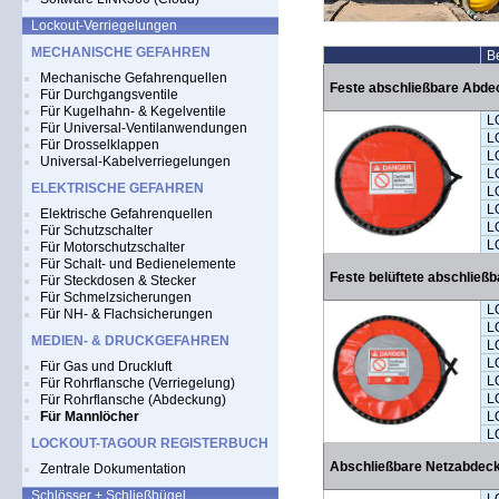
Lockout-Verriegelungen
MECHANISCHE GEFAHREN
Be
Mechanische Gefahrenquellen
Feste abschließbare Abd
Für Durchgangsventile
Für Kugelhahn- & Kegelventile
L
Für Universal-Ventilanwendungen
L
Für Drosselklappen
L
Universal-Kabelverriegelungen
L
ELEKTRISCHE GEFAHREN
L
L
Elektrische Gefahrenquellen
L
Für Schutzschalter
L
Für Motorschutzschalter
Für Schalt- und Bedienelemente
Feste belüftete abschlie
Für Steckdosen & Stecker
Für Schmelzsicherungen
L
Für NH- & Flachsicherungen
L
MEDIEN- & DRUCKGEFAHREN
L
L
Für Gas und Druckluft
L
Für Rohrflansche (Verriegelung)
L
Für Rohrflansche (Abdeckung)
Für Mannlöcher
L
L
LOCKOUT-TAGOUR REGISTERBUCH
Abschließbare Netzabdec
Zentrale Dokumentation
Schlösser + Schließbügel