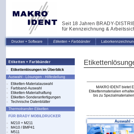
Seit 18 Jahren BRADY-DISTR
für Kennzeichnung & Arbeitssic
Drucker + Software
Etiketten + Farbbänder
Laborkennzeichnung
Etikettenlösung
Etiketten + Farbbänder
Etikettenlösungen im Überblick
Auswahl - Lösungen - Hilfestellung
Etiketten-Materialauswahl
MAKRO IDENT bietet Et
Farbband-Auswahl
Etikettenmaterialien erha
Etiketten-Materialhaftung
bis zu Spezialmaterialie
Etiketten-Sonderanfertigungen
Technische Datenblätter
Thermotransfer-Etiketten
FÜR BRADY MOBILDRUCKER
Auswahl - 
M210 + M211
M410 / BMP41
M511