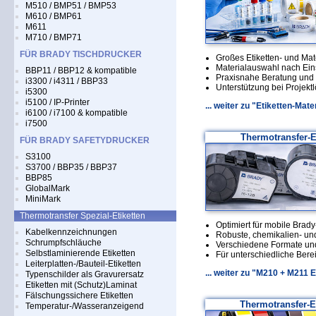
M510 / BMP51 / BMP53
M610 / BMP61
M611
M710 / BMP71
FÜR BRADY TISCHDRUCKER
Großes Etiketten- und Mat
Materialauswahl nach Ei
BBP11 / BBP12 & kompatible
Praxisnahe Beratung und
i3300 / i4311 / BBP33
Unterstützung bei Projek
i5300
i5100 / IP-Printer
... weiter zu "Etiketten-Mat
i6100 / i7100 & kompatible
i7500
Thermotransfer-E
FÜR BRADY SAFETYDRUCKER
S3100
S3700 / BBP35 / BBP37
BBP85
GlobalMark
MiniMark
Thermotransfer Spezial-Etiketten
Optimiert für mobile Brad
Kabelkennzeichnungen
Robuste, chemikalien- und
Schrumpfschläuche
Verschiedene Formate und
Selbstlaminierende Etiketten
Für unterschiedliche Bere
Leiterplatten-/Bauteil-Etiketten
... weiter zu "M210 + M211 E
Typenschilder als Gravurersatz
Etiketten mit (Schutz)Laminat
Fälschungssichere Etiketten
Thermotransfer-Et
Temperatur-/Wasseranzeigend