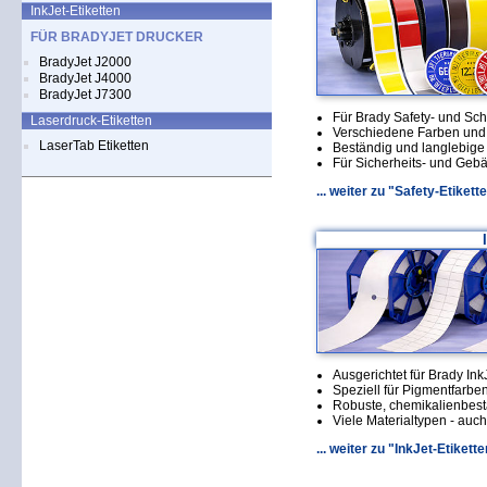
InkJet-Etiketten
FÜR BRADYJET DRUCKER
BradyJet J2000
BradyJet J4000
BradyJet J7300
Für Brady Safety- und Sch
Laserdruck-Etiketten
Verschiedene Farben und
LaserTab Etiketten
Beständig und langlebige 
Für Sicherheits- und Geb
... weiter zu "Safety-Etiket
Ausgerichtet für Brady Ink
Speziell für Pigmentfarbe
Robuste, chemikalienbestä
Viele Materialtypen - auc
... weiter zu "InkJet-Etiket